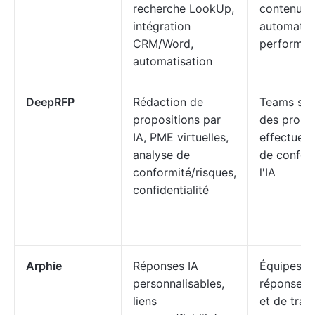
recherche LookUp,
contenu e
intégration
automatis
CRM/Word,
performan
automatisation
DeepRFP
Rédaction de
Teams sou
propositions par
des propos
IA, PME virtuelles,
effectuer 
analyse de
de conform
conformité/risques,
l'IA
confidentialité
Arphie
Réponses IA
Équipes a
personnalisables,
réponses 
liens
et de tra