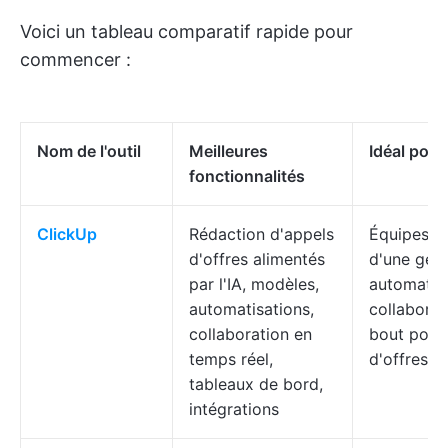
Voici un tableau comparatif rapide pour
commencer :
Nom de l'outil
Meilleures
Idéal pour
fonctionnalités
ClickUp
Rédaction d'appels
Équipes a
d'offres alimentés
d'une gest
par l'IA, modèles,
automatisa
automatisations,
collaborat
collaboration en
bout pour 
temps réel,
d'offres
tableaux de bord,
intégrations