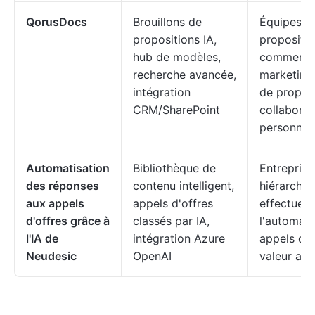
QorusDocs
Brouillons de
Équipes c
propositions IA,
propositio
hub de modèles,
commercia
recherche avancée,
marketing 
intégration
de propos
CRM/SharePoint
collaborat
personnal
Automatisation
Bibliothèque de
Entreprise
des réponses
contenu intelligent,
hiérarchis
aux appels
appels d'offres
effectuent
d'offres grâce à
classés par IA,
l'automati
l'IA de
intégration Azure
appels d'o
Neudesic
OpenAI
valeur ajo