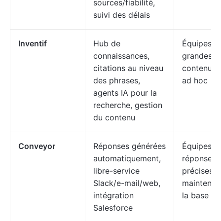
sources/fiabilité,
suivi des délais
Inventif
Hub de
Équipes g
connaissances,
grandes b
citations au niveau
contenu e
des phrases,
ad hoc
agents IA pour la
recherche, gestion
du contenu
Conveyor
Réponses générées
Équipes a
automatiquement,
réponses r
libre-service
précises s
Slack/e-mail/web,
maintenan
intégration
la base d
Salesforce