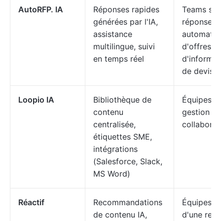
AutoRFP. IA
Réponses rapides
Teams sou
générées par l'IA,
réponses r
assistance
automatis
multilingue, suivi
d'offres/
en temps réel
d'informa
de devis
Loopio IA
Bibliothèque de
Équipes ax
contenu
gestion du
centralisée,
collaborat
étiquettes SME,
intégrations
(Salesforce, Slack,
MS Word)
Réactif
Recommandations
Équipes a
de contenu IA,
d'une rec