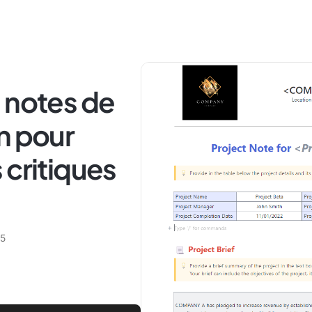
 notes de
n pour
 critiques
25