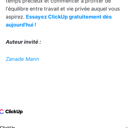
temps précieux et commencer à profiter de
l'équilibre entre travail et vie privée auquel vous
aspirez.
Essayez ClickUp gratuitement dès
aujourd'hui !
Auteur invité :
Zanade Mann
ClickUp Logo
ClickUp