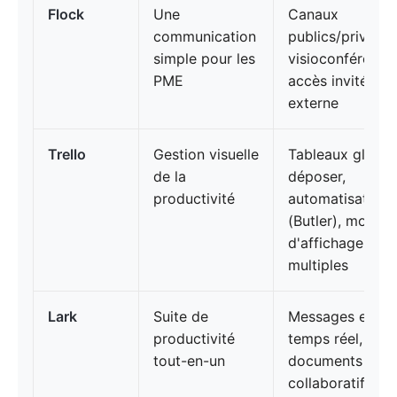
Flock
Une
Canaux
communication
publics/privés,
simple pour les
visioconférence
PME
accès invité
externe
Trello
Gestion visuelle
Tableaux glisser
de la
déposer,
productivité
automatisation
(Butler), modes
d'affichage
multiples
Lark
Suite de
Messages en
productivité
temps réel,
tout-en-un
documents
collaboratifs,