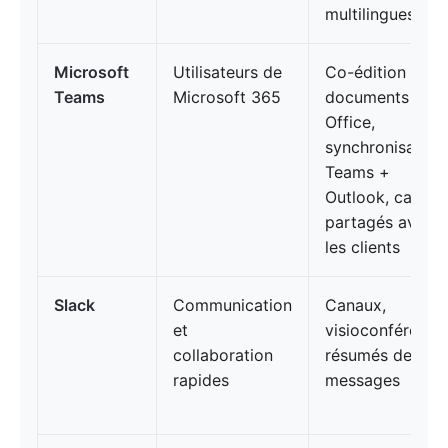
multilingues
Microsoft
Utilisateurs de
Co-édition de
Teams
Microsoft 365
documents
Office,
synchronisation
Teams +
Outlook, canaux
partagés avec
les clients
Slack
Communication
Canaux,
et
visioconférence
collaboration
résumés de
rapides
messages