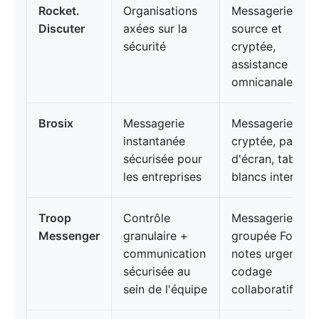
Rocket.
Organisations
Messagerie ope
Discuter
axées sur la
source et
sécurité
cryptée,
assistance
omnicanale
Brosix
Messagerie
Messagerie P2P
instantanée
cryptée, partag
sécurisée pour
d'écran, tableau
les entreprises
blancs interactif
Troop
Contrôle
Messagerie
Messenger
granulaire +
groupée Forkout
communication
notes urgentes,
sécurisée au
codage
sein de l'équipe
collaboratif