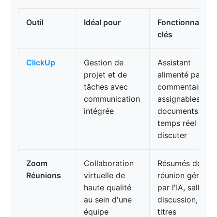
Outil
Idéal pour
Fonctionnalités
clés
ClickUp
Gestion de
Assistant
projet et de
alimenté par l'IA
tâches avec
commentaires
communication
assignables,
intégrée
documents en
temps réel +
discuter
Zoom
Collaboration
Résumés de
Réunions
virtuelle de
réunion générés
haute qualité
par l'IA, salles d
au sein d'une
discussion, sous
équipe
titres