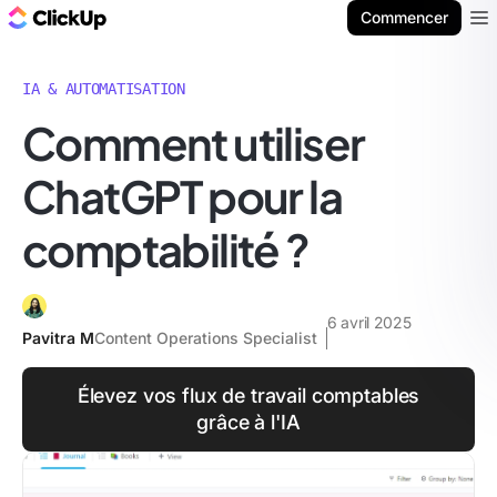
ClickUp Blog
Commencer
Ope
IA & AUTOMATISATION
Comment utiliser
ChatGPT pour la
comptabilité ?
6 avril 2025
Pavitra M
Content Operations Specialist
Élevez vos flux de travail comptables
grâce à l'IA