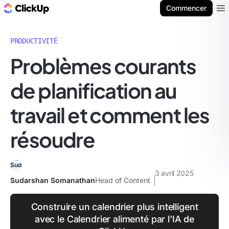
ClickUp Blog
Commencer
Ope
PRODUCTIVITÉ
Problèmes courants
de planification au
travail et comment les
résoudre
3 avril 2025
Sudarshan Somanathan
Head of Content
Construire un calendrier plus intelligent
avec le Calendrier alimenté par l'IA de