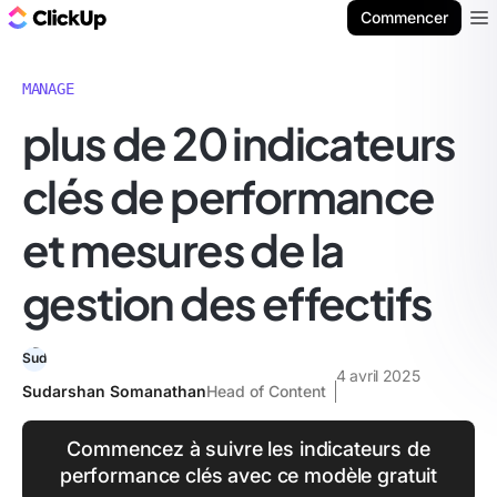
ClickUp Blog
Commencer
Ope
MANAGE
plus de 20 indicateurs
clés de performance
et mesures de la
gestion des effectifs
4 avril 2025
Sudarshan Somanathan
Head of Content
Commencez à suivre les indicateurs de
performance clés avec ce modèle gratuit