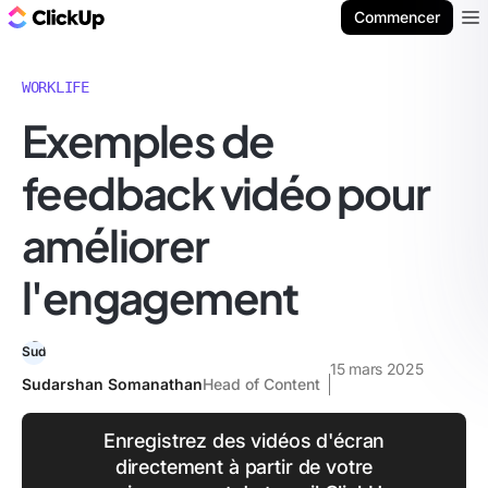
ClickUp Blog
Commencer
Ope
WORKLIFE
Exemples de
feedback vidéo pour
améliorer
l'engagement
15 mars 2025
Sudarshan Somanathan
Head of Content
Enregistrez des vidéos d'écran
directement à partir de votre