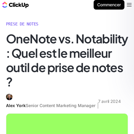
ClickUp Blog
Commencer
Ope
PRISE DE NOTES
OneNote vs. Notability
: Quel est le meilleur
outil de prise de notes
?
7 avril 2024
Alex York
Senior Content Marketing Manager