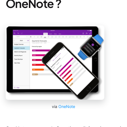
OneNote ?
via
OneNote