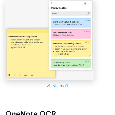
via
Microsoft
OneNote OCR