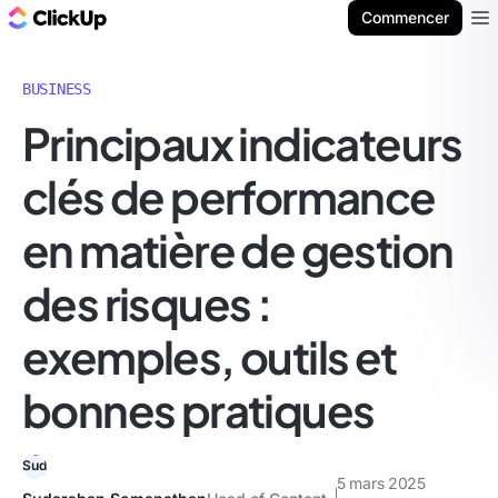
ClickUp Blog
Commencer
Ope
BUSINESS
Principaux indicateurs
clés de performance
en matière de gestion
des risques :
exemples, outils et
bonnes pratiques
5 mars 2025