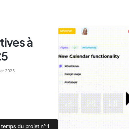
tives à
25
ier 2025
u temps du projet n° 1