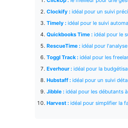
ClickUp :
le meilleur pour une ges
Clockify :
idéal pour un suivi pré
Timely :
idéal pour le suivi autom
Quickbooks Time :
idéal pour le 
RescueTime :
idéal pour l'analyse
Toggl Track :
idéal pour les freela
Everhour :
idéal pour la budgétisa
Hubstaff :
idéal pour un suivi dét
Jibble :
idéal pour les débutants à
Harvest :
idéal pour simplifier la 