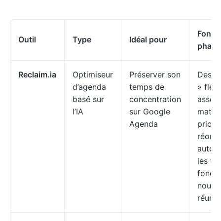
Foncti
Outil
Type
Idéal pour
phare
Reclaim.ia
Optimiseur
Préserver son
Des «
d’agenda
temps de
» flex
basé sur
concentration
associ
l’IA
sur Google
matri
Agenda
priori
réorga
autom
les tâ
foncti
nouvel
réunio