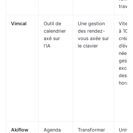
travail
Vimcal
Outil de
Une gestion
Vitess
calendrier
des rendez-
à 100 
axé sur
vous axée sur
créati
l'IA
le clavier
d’évè
néerla
gestio
except
des f
horair
Akiflow
Agenda
Transformer
Univer