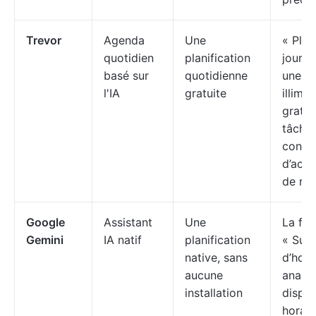
Trevor
Agenda
Une
« Plan
quotidien
planification
journé
basé sur
quotidienne
une pl
l'IA
gratuite
illimit
gratui
tâches
contrô
d’acce
de ref
Google
Assistant
Une
La fon
Gemini
IA natif
planification
« Sug
native, sans
d’hora
aucune
analys
installation
disponi
horair