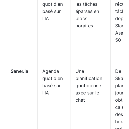
quotidien
les tâches
récupè
basé sur
éparses en
tâches
l'IA
blocs
depuis
horaires
Slack,
Asana 
50 app
Saner.ia
Agenda
Une
De Br
quotidien
planification
Skai, 
basé sur
quotidienne
planif
l'IA
axée sur le
journé
chat
obten
calend
des b
horair
prédéf