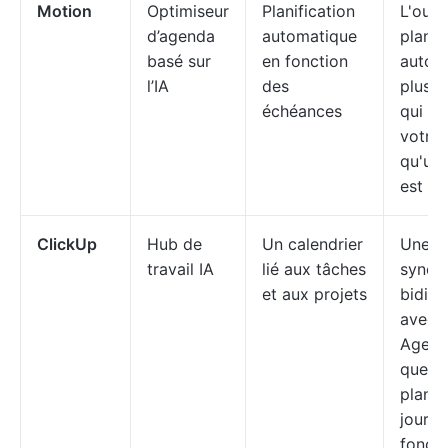
Motion
Optimiseur
Planification
L'outi
d’agenda
automatique
planif
basé sur
en fonction
autom
l’IA
des
plus 
échéances
qui ré
votre 
qu'une
est d
ClickUp
Hub de
Un calendrier
Une vé
travail IA
lié aux tâches
synchr
et aux projets
bidire
avec 
Agenda
que Br
planif
journé
foncti