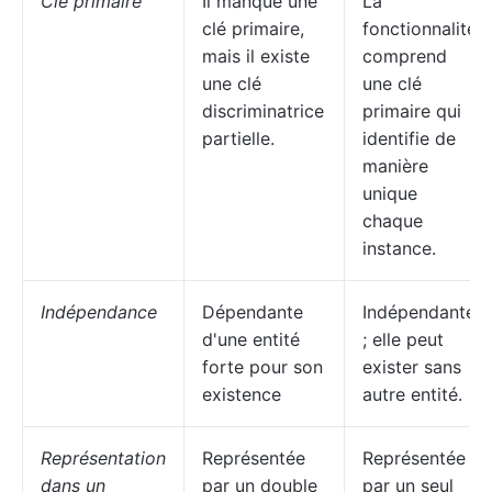
Clé primaire
Il manque une
La
clé primaire,
fonctionnalité
mais il existe
comprend
une clé
une clé
discriminatrice
primaire qui
partielle.
identifie de
manière
unique
chaque
instance.
Indépendance
Dépendante
Indépendante
d'une entité
; elle peut
forte pour son
exister sans
existence
autre entité.
Représentation
Représentée
Représentée
dans un
par un double
par un seul