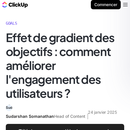
ClickUp Blog
Commencer
Ope
GOALS
Effet de gradient des
objectifs : comment
améliorer
l'engagement des
utilisateurs ?
24 janvier 2025
Sudarshan Somanathan
Head of Content