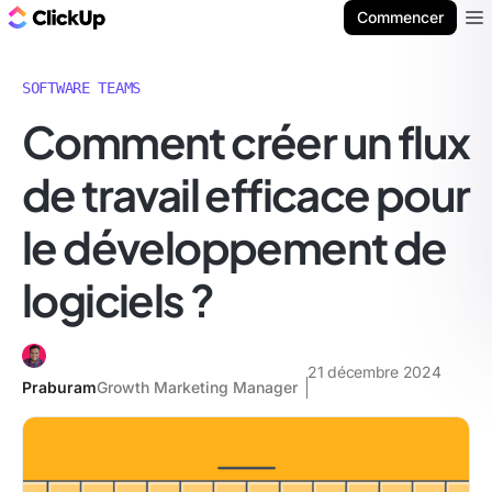
ClickUp Blog
Commencer
Ope
SOFTWARE TEAMS
Comment créer un flux
de travail efficace pour
le développement de
logiciels ?
21 décembre 2024
Praburam
Growth Marketing Manager