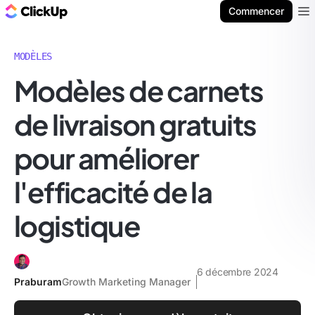
ClickUp Blog
Commencer
Ope
MODÈLES
Modèles de carnets
de livraison gratuits
pour améliorer
l'efficacité de la
logistique
6 décembre 2024
Praburam
Growth Marketing Manager