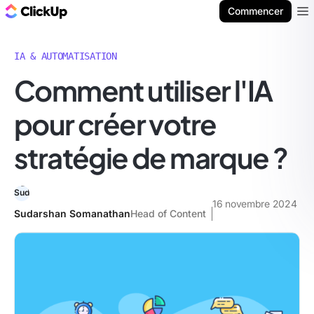
ClickUp Blog
Commencer
Ope
IA & AUTOMATISATION
Comment utiliser l'IA
pour créer votre
stratégie de marque ?
16 novembre 2024
Sudarshan Somanathan
Head of Content