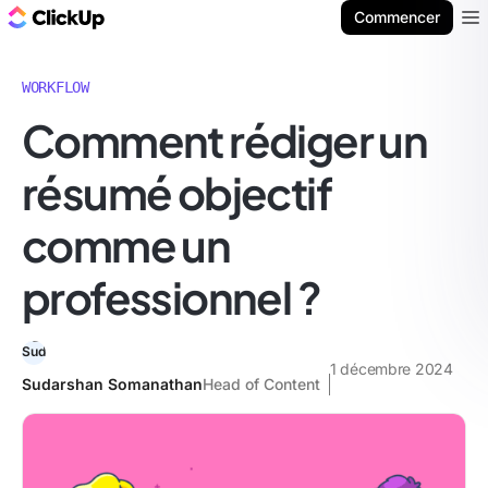
ClickUp Blog
Commencer
Ope
WORKFLOW
Comment rédiger un
résumé objectif
comme un
professionnel ?
1 décembre 2024
Sudarshan Somanathan
Head of Content