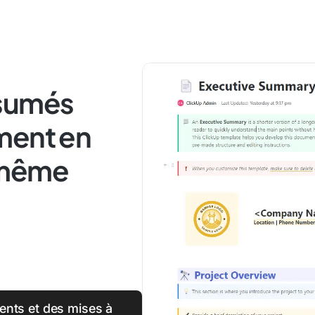
ésumés
ment en
-même
nts et des mises à