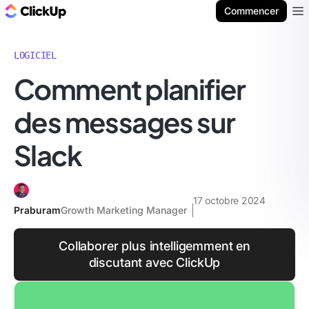
ClickUp Blog
Commencer
Ope
LOGICIEL
Comment planifier
des messages sur
Slack
17 octobre 2024
Praburam
Growth Marketing Manager
Collaborer plus intelligemment en
discutant avec ClickUp