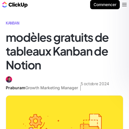
ClickUp Blog
Commencer
Ope
KANBAN
modèles gratuits de
tableaux Kanban de
Notion
5 octobre 2024
Praburam
Growth Marketing Manager