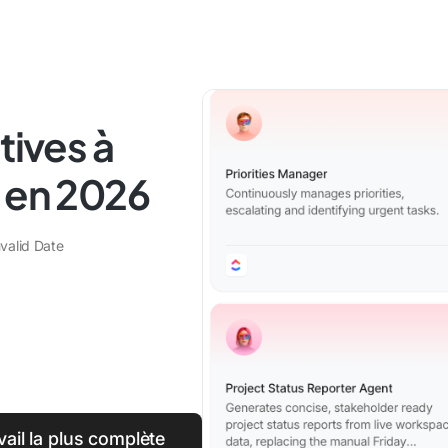
tives à
t en 2026
nvalid Date
vail la plus complète