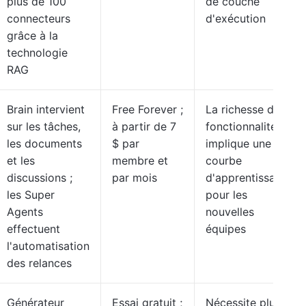
plus de 100
de couche
connecteurs
d'exécution
grâce à la
technologie
RAG
Brain intervient
Free Forever ;
La richesse des
sur les tâches,
à partir de 7
fonctionnalités
les documents
$ par
implique une
et les
membre et
courbe
discussions ;
par mois
d'apprentissage
les Super
pour les
Agents
nouvelles
effectuent
équipes
l'automatisation
des relances
Générateur
Essai gratuit ;
Nécessite plus