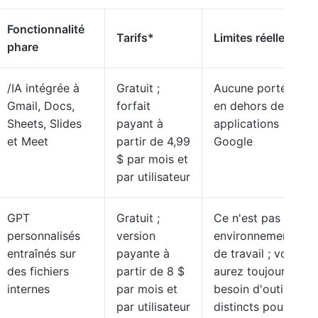
Fonctionnalité
Tarifs*
Limites réelles
phare
/IA intégrée à
Gratuit ;
Aucune portée
Gmail, Docs,
forfait
en dehors des
Sheets, Slides
payant à
applications
et Meet
partir de 4,99
Google
$ par mois et
par utilisateur
GPT
Gratuit ;
Ce n'est pas un
personnalisés
version
environnement
entraînés sur
payante à
de travail ; vous
des fichiers
partir de 8 $
aurez toujours
internes
par mois et
besoin d'outils
par utilisateur
distincts pour