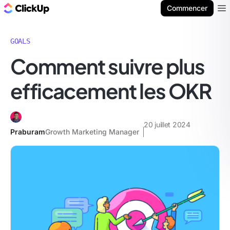
ClickUp Blog
Commencer
Ope
GOALS
Comment suivre plus
efficacement les OKR
20 juillet 2024
Praburam
Growth Marketing Manager