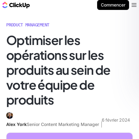
ClickUp Blog
Commencer
Ope
PRODUCT MANAGEMENT
Optimiser les
opérations sur les
produits au sein de
votre équipe de
produits
6 février 2024
Alex York
Senior Content Marketing Manager