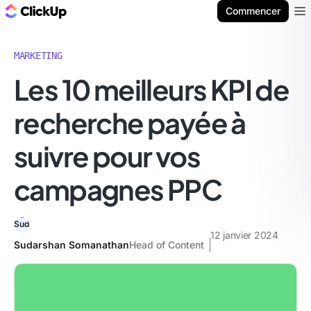
ClickUp Blog
Commencer
Ope
MARKETING
Les 10 meilleurs KPI de
recherche payée à
suivre pour vos
campagnes PPC
12 janvier 2024
Sudarshan Somanathan
Head of Content