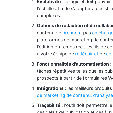
Évolutivité
: le logiciel doit pouvoi
l'échelle afin de s'adapter à des st
complexes.
Options de rédaction et de collabo
contenu ne
prennent
pas
en charge
plateformes de marketing de contenu
l'édition en temps réel, les fils de
à votre équipe de
réfléchir et
de
col
Fonctionnalités d'automatisation
:
tâches répétitives telles que les pub
prospects à partir de formulaires We
Intégrations
: les meilleurs produit
de marketing de contenu, d'analyse
Traçabilité
: l'outil doit permettre 
des délais de publication et des flux