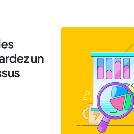
des
Gardez un
ssus