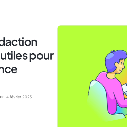
édaction
 utiles pour
nce
er
4 février 2025