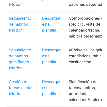
(Notion)
patrones detectados
Seguimiento
Descargar
Comprobaciones con
de hábitos
esta
solo clic, vista de
(Notion)
plantilla
calendario/racha,
hábitos personalizad
Seguimiento
Descargar
XP/niveles, insignias,
de hábitos
esta
estadísticas, tablas 
gamificado
plantilla
clasificación.
(Notion)
Gestión de
Descargar
Planificación de
tareas diarias
esta
tareas/hábitos,
(Notion)
plantilla
prioridades,
calendario/tablero/lis