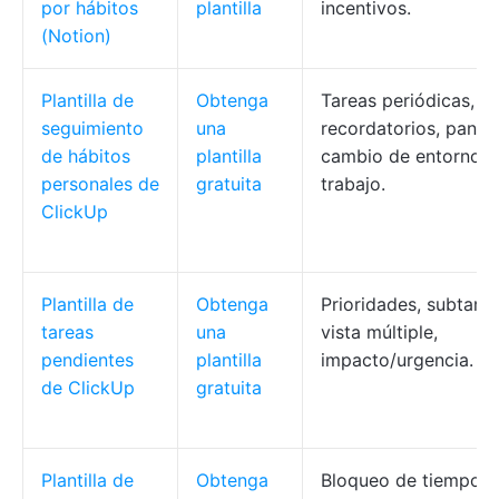
por hábitos
plantilla
incentivos.
(Notion)
Plantilla de
Obtenga
Tareas periódicas,
seguimiento
una
recordatorios, panele
de hábitos
plantilla
cambio de entorno d
personales de
gratuita
trabajo.
ClickUp
Plantilla de
Obtenga
Prioridades, subtarea
tareas
una
vista múltiple,
pendientes
plantilla
impacto/urgencia.
de ClickUp
gratuita
Plantilla de
Obtenga
Bloqueo de tiempo,