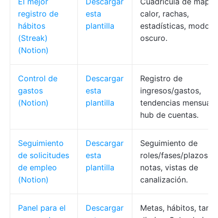
El mejor
Descargar
Cuadrícula de mapa 
registro de
esta
calor, rachas,
hábitos
plantilla
estadísticas, modo
(Streak)
oscuro.
(Notion)
Control de
Descargar
Registro de
gastos
esta
ingresos/gastos,
(Notion)
plantilla
tendencias mensuale
hub de cuentas.
Seguimiento
Descargar
Seguimiento de
de solicitudes
esta
roles/fases/plazos,
de empleo
plantilla
notas, vistas de
(Notion)
canalización.
Panel para el
Descargar
Metas, hábitos, tarea