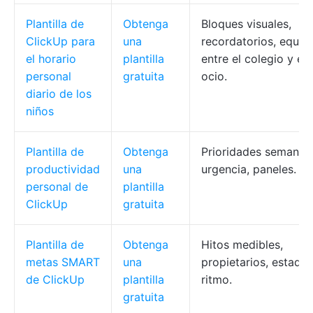
Plantilla de
Obtenga
Bloques visuales,
ClickUp para
una
recordatorios, equili
el horario
plantilla
entre el colegio y el
personal
gratuita
ocio.
diario de los
niños
Plantilla de
Obtenga
Prioridades semanale
productividad
una
urgencia, paneles.
personal de
plantilla
ClickUp
gratuita
Plantilla de
Obtenga
Hitos medibles,
metas SMART
una
propietarios, estado,
de ClickUp
plantilla
ritmo.
gratuita