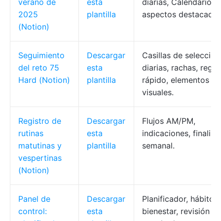
verano de
esta
diarias, Calendario,
2025
plantilla
aspectos destacados
(Notion)
Seguimiento
Descargar
Casillas de selección
del reto 75
esta
diarias, rachas, regis
Hard (Notion)
plantilla
rápido, elementos
visuales.
Registro de
Descargar
Flujos AM/PM,
rutinas
esta
indicaciones, finaliza
matutinas y
plantilla
semanal.
vespertinas
(Notion)
Panel de
Descargar
Planificador, hábitos,
control:
esta
bienestar, revisión de