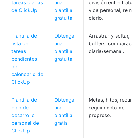
tareas diarias
una
división entre trabaj
de ClickUp
plantilla
vida personal, reinici
gratuita
diario.
Plantilla de
Obtenga
Arrastrar y soltar,
lista de
una
buffers, comparació
tareas
plantilla
diaria/semanal.
pendientes
gratuita
del
calendario de
ClickUp
Plantilla de
Obtenga
Metas, hitos, recurso
plan de
una
seguimiento del
desarrollo
plantilla
progreso.
personal de
gratis
ClickUp