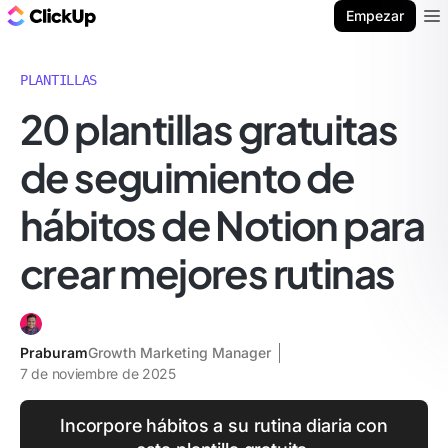
ClickUp Blog
Empezar
Ope
PLANTILLAS
20 plantillas gratuitas
de seguimiento de
hábitos de Notion para
crear mejores rutinas
Praburam
Growth Marketing Manager
7 de noviembre de 2025
Incorpore hábitos a su rutina diaria con