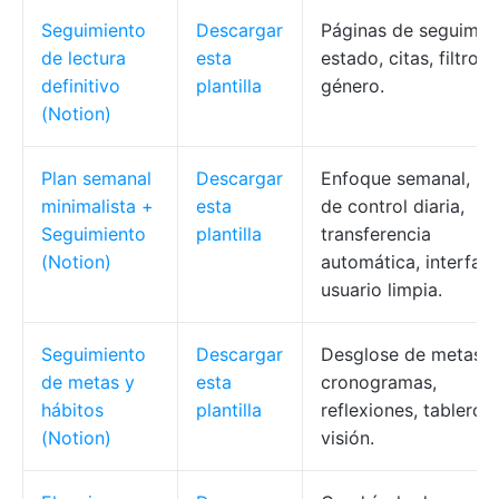
Seguimiento
Descargar
Páginas de seguimien
de lectura
esta
estado, citas, filtro p
definitivo
plantilla
género.
(Notion)
Plan semanal
Descargar
Enfoque semanal, lis
minimalista +
esta
de control diaria,
Seguimiento
plantilla
transferencia
(Notion)
automática, interfaz
usuario limpia.
Seguimiento
Descargar
Desglose de metas,
de metas y
esta
cronogramas,
hábitos
plantilla
reflexiones, tablero 
(Notion)
visión.