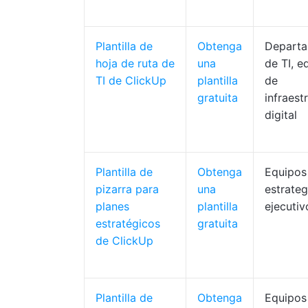
Plantilla de
Obtenga
Depart
hoja de ruta de
una
de TI, e
TI de ClickUp
plantilla
de
gratuita
infraest
digital
Plantilla de
Obtenga
Equipos
pizarra para
una
estrateg
planes
plantilla
ejecutiv
estratégicos
gratuita
de ClickUp
Plantilla de
Obtenga
Equipos