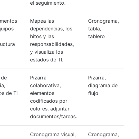
el seguimiento.
amentos
Mapea las
Cronograma,
quipos
dependencias, los
tabla,
hitos y las
tablero
ructura
responsabilidades,
y visualiza los
estados de TI.
 de
Pizarra
Pizarra,
ia,
colaborativa,
diagrama de
os de TI
elementos
flujo
codificados por
colores, adjuntar
documentos/tareas.
Cronograma visual,
Cronograma,