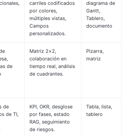
cionales,
carriles codificados
diagrama de
por colores,
Gantt,
múltiples vistas,
Tablero,
Campos
documento
personalizados.
 de
Matriz 2×2,
Pizarra,
esa,
colaboración en
matriz
gas de
tiempo real, análisis
o
de cuadrantes.
s de
KPI, OKR, desglose
Tabla, lista,
s de TI,
por fases, estado
tablero
RAG, seguimiento
s
de riesgos.