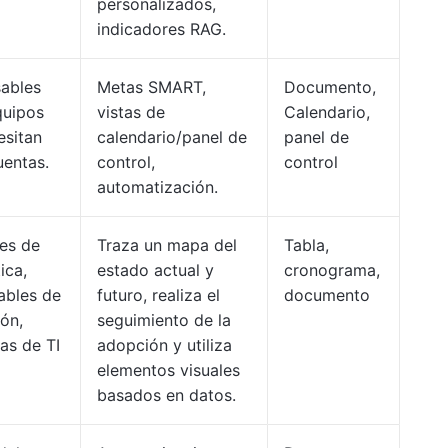
personalizados,
indicadores RAG.
ables
Metas SMART,
Documento,
quipos
vistas de
Calendario,
esitan
calendario/panel de
panel de
uentas.
control,
control
automatización.
res de
Traza un mapa del
Tabla,
ica,
estado actual y
cronograma,
ables de
futuro, realiza el
documento
ón,
seguimiento de la
as de TI
adopción y utiliza
elementos visuales
basados en datos.