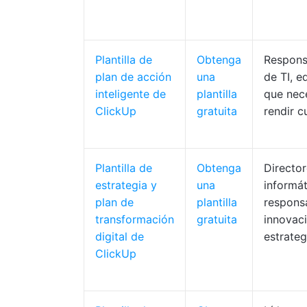
Plantilla de
Obtenga
Respons
plan de acción
una
de TI, e
inteligente de
plantilla
que nec
ClickUp
gratuita
rendir c
Plantilla de
Obtenga
Directo
estrategia y
una
informát
plan de
plantilla
respons
transformación
gratuita
innovaci
digital de
estrateg
ClickUp