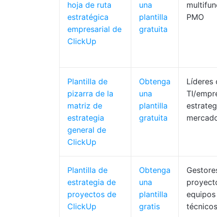
hoja de ruta
una
multifun
estratégica
plantilla
PMO
empresarial de
gratuita
ClickUp
Plantilla de
Obtenga
Líderes
pizarra de la
una
TI/empr
matriz de
plantilla
estrate
estrategia
gratuita
mercad
general de
ClickUp
Plantilla de
Obtenga
Gestore
estrategia de
una
proyecto
proyectos de
plantilla
equipos
ClickUp
gratis
técnico