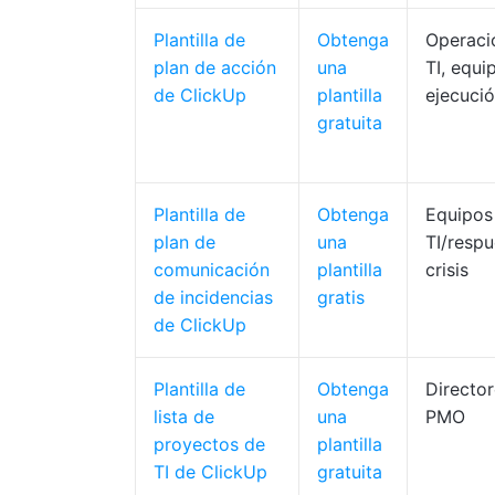
Plantilla de
Obtenga
Operaci
plan de acción
una
TI, equi
de ClickUp
plantilla
ejecuci
gratuita
Plantilla de
Obtenga
Equipos
plan de
una
TI/respu
comunicación
plantilla
crisis
de incidencias
gratis
de ClickUp
Plantilla de
Obtenga
Director
lista de
una
PMO
proyectos de
plantilla
TI de ClickUp
gratuita