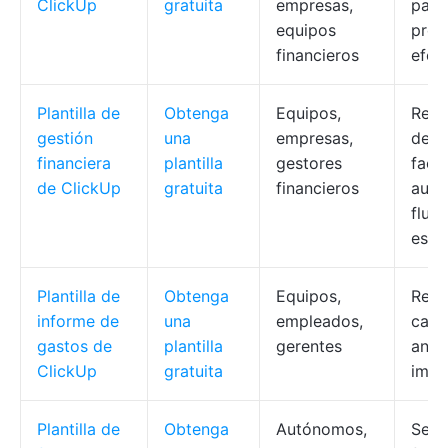
ClickUp
gratuita
empresas,
para
equipos
prés
financieros
efec
Plantilla de
Obtenga
Equipos,
Real
gestión
una
empresas,
de l
financiera
plantilla
gestores
factu
de ClickUp
gratuita
financieros
auto
flujo
esta
Plantilla de
Obtenga
Equipos,
Regi
informe de
una
empleados,
carg
gastos de
plantilla
gerentes
análi
ClickUp
gratuita
impr
Plantilla de
Obtenga
Autónomos,
Segu