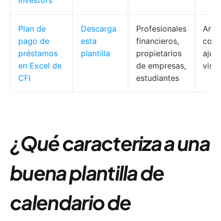
Investors
Plan de
Descarga
Profesionales
Amor
pago de
esta
financieros,
comp
préstamos
plantilla
propietarios
ajus
en Excel de
de empresas,
visua
CFI
estudiantes
¿Qué caracteriza a una
buena plantilla de
calendario de