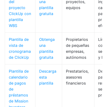
del
una
proyectos,
ingr
proyecto
plantilla
equipos
camp
ClickUp con
gratuita
para
plantilla
prés
WBS
efec
Plantilla de
Obtenga
Propietarios
Líne
vista de
una
de pequeñas
cola
cronograma
plantilla
empresas,
segu
de ClickUp
gratuita
autónomos
y los
Plantilla de
Descarga
Prestatarios,
Desg
calendario
esta
asesores
pago
de pagos
plantilla
financieros
resu
de
segu
préstamos
prog
de Mission