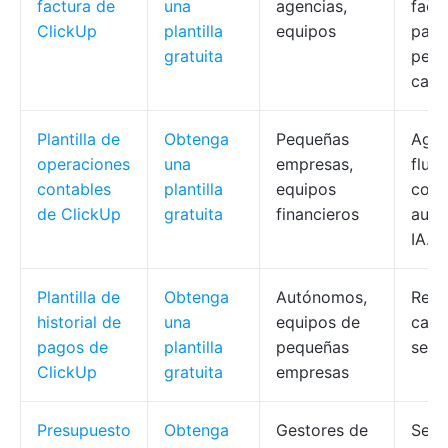
factura de
una
agencias,
fact
ClickUp
plantilla
equipos
pago
gratuita
perió
cale
Plantilla de
Obtenga
Pequeñas
Agru
operaciones
una
empresas,
flujo
contables
plantilla
equipos
cont
de ClickUp
gratuita
financieros
auto
IA.
Plantilla de
Obtenga
Autónomos,
Regi
historial de
una
equipos de
carg
pagos de
plantilla
pequeñas
segu
ClickUp
gratuita
empresas
Presupuesto
Obtenga
Gestores de
Segu