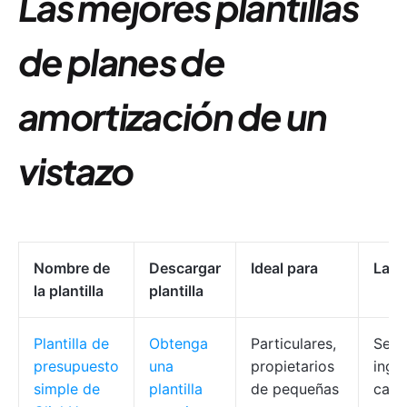
Las mejores plantillas
de planes de
amortización de un
vistazo
Nombre de
Descargar
Ideal para
Las 
la plantilla
plantilla
Plantilla de
Obtenga
Particulares,
Segu
presupuesto
una
propietarios
ingr
simple de
plantilla
de pequeñas
camp