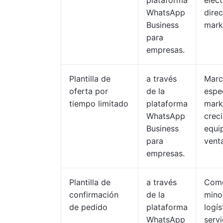
plataforma
elec
WhatsApp
dire
Business
mark
para
empresas.
Plantilla de
a través
Marc
oferta por
de la
espec
tiempo limitado
plataforma
mark
WhatsApp
crec
Business
equi
para
vent
empresas.
Plantilla de
a través
Come
confirmación
de la
minor
de pedido
plataforma
logís
WhatsApp
servi