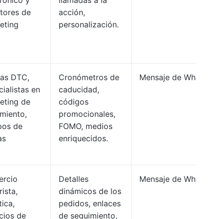
trónico y
llamadas a la
ctores de
acción,
eting
personalización.
as DTC,
Cronómetros de
Mensaje de WhatsAp
ialistas en
caducidad,
eting de
códigos
imiento,
promocionales,
pos de
FOMO, medios
as
enriquecidos.
rcio
Detalles
Mensaje de WhatsAp
ista,
dinámicos de los
tica,
pedidos, enlaces
cios de
de seguimiento,