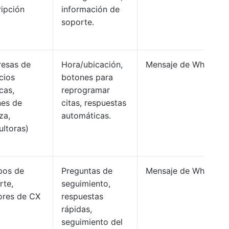
ripción
información de
soporte.
esas de
Hora/ubicación,
Mensaje de WhatsAp
cios
botones para
icas,
reprogramar
nes de
citas, respuestas
za,
automáticas.
ultoras)
pos de
Preguntas de
Mensaje de WhatsAp
rte,
seguimiento,
ores de CX
respuestas
rápidas,
seguimiento del