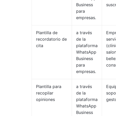
Business
susc
para
empresas.
Plantilla de
a través
Empr
recordatorio de
de la
servi
cita
plataforma
(clín
WhatsApp
salo
Business
belle
para
cons
empresas.
Plantilla para
a través
Equi
recopilar
de la
sopo
opiniones
plataforma
gest
WhatsApp
Business