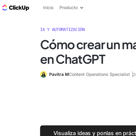
ClickUp Blog
Inicio
Producto
IA Y AUTOMATIZACIÓN
Cómo crear un m
en ChatGPT
Pavitra M
Content Operations Specialist
2
Visualiza ideas y ponlas en prác