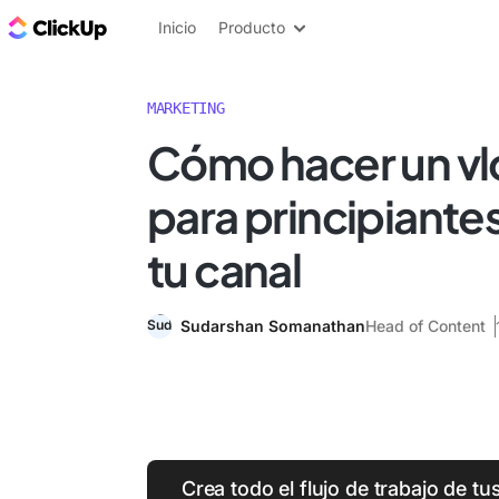
ClickUp Blog
Inicio
Producto
MARKETING
Cómo hacer un vl
para principiantes
tu canal
Sudarshan Somanathan
Head of Content
Crea todo el flujo de trabajo de t