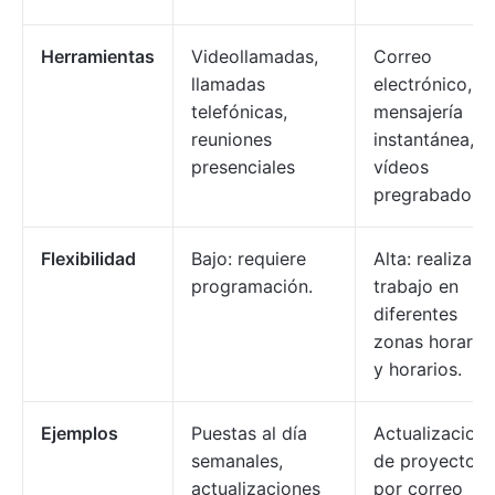
Herramientas
Videollamadas,
Correo
llamadas
electrónico,
telefónicas,
mensajería
reuniones
instantánea,
presenciales
vídeos
pregrabados.
Flexibilidad
Bajo: requiere
Alta: realiza el
programación.
trabajo en
diferentes
zonas horaria
y horarios.
Ejemplos
Puestas al día
Actualizacion
semanales,
de proyectos
actualizaciones
por correo