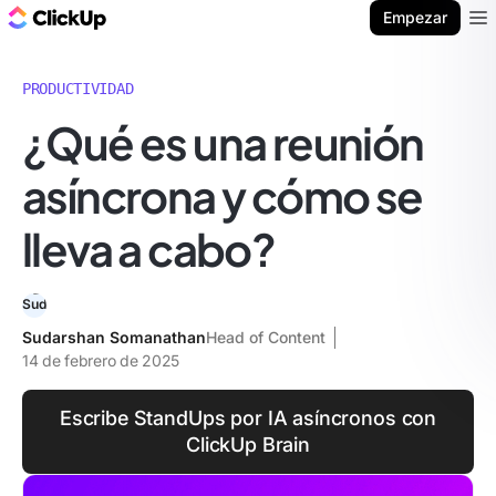
ClickUp Blog
Empezar
Ope
PRODUCTIVIDAD
¿Qué es una reunión
asíncrona y cómo se
lleva a cabo?
Sudarshan Somanathan
Head of Content
14 de febrero de 2025
Escribe StandUps por IA asíncronos con
ClickUp Brain