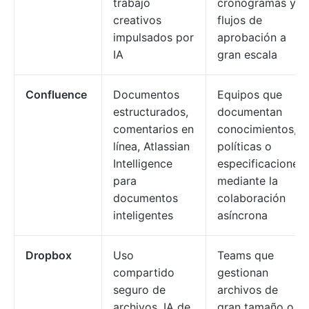
trabajo
cronogramas y
creativos
flujos de
impulsados por
aprobación a
IA
gran escala
Confluence
Documentos
Equipos que
estructurados,
documentan
comentarios en
conocimientos,
línea, Atlassian
políticas o
Intelligence
especificaciones
para
mediante la
documentos
colaboración
inteligentes
asíncrona
Dropbox
Uso
Teams que
compartido
gestionan
seguro de
archivos de
archivos, IA de
gran tamaño o