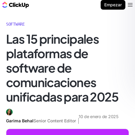
ClickUp Blog
Empezar
Ope
SOFTWARE
Las 15 principales
plataformas de
software de
comunicaciones
unificadas para 2025
10 de enero de 2025
Garima Behal
Senior Content Editor