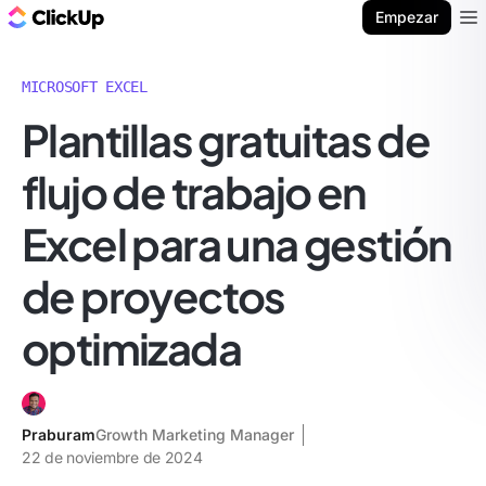
ClickUp Blog
Empezar
Ope
MICROSOFT EXCEL
Plantillas gratuitas de
flujo de trabajo en
Excel para una gestión
de proyectos
optimizada
Praburam
Growth Marketing Manager
22 de noviembre de 2024