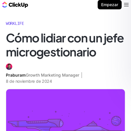
ClickUp Blog
Empezar
Ope
WORKLIFE
Cómo lidiar con un jefe
microgestionario
Praburam
Growth Marketing Manager
8 de noviembre de 2024