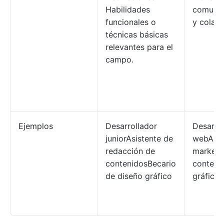
Habilidades
comunic
funcionales o
y colabo
técnicas básicas
relevantes para el
campo.
Ejemplos
Desarrollador
Desarro
juniorAsistente de
webAsoc
redacción de
marketi
contenidosBecario
conteni
de diseño gráfico
gráfico