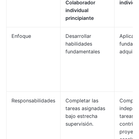
Colaborador
individu
individual
principiante
Enfoque
Desarrollar
Aplicar 
habilidades
fundame
fundamentales
adquirir
Responsabilidades
Completar las
Complet
tareas asignadas
independ
bajo estrecha
tareas 
supervisión.
contribu
proyect