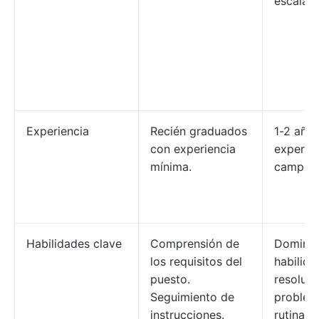
escala.
Experiencia
Recién graduados
1-2 año
con experiencia
experien
mínima.
campo.
Habilidades clave
Comprensión de
Dominio
los requisitos del
habilida
puesto.
resoluci
Seguimiento de
problem
instrucciones.
rutinaria