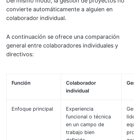
Del mismo modo, la gestión de proyectos no
convierte automáticamente a alguien en
colaborador individual.
A continuación se ofrece una comparación
general entre colaboradores individuales y
directivos:
Función
Colaborador
Gere
individual
Enfoque principal
Experiencia
Gesti
funcional o técnica
lider
en un campo de
equip
trabajo bien
proye