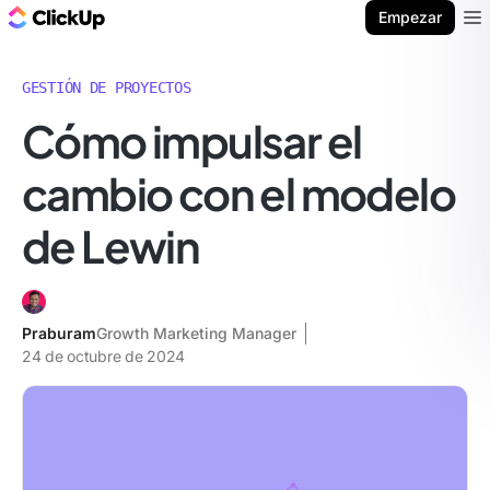
ClickUp Blog
Empezar
Ope
GESTIÓN DE PROYECTOS
Cómo impulsar el
cambio con el modelo
de Lewin
Praburam
Growth Marketing Manager
24 de octubre de 2024