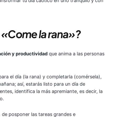
ansformar tu día caótico en uno tranquilo y con
a «Come la rana»?
ación y productividad
que anima a las personas
 para el día (la rana) y completarla (comérsela),
ñana; así, estarás listo para un día de
entes, identifica la más apremiante, es decir, la
o.
n de posponer las tareas grandes e