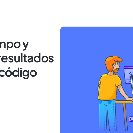
mpo y
resultados
e código