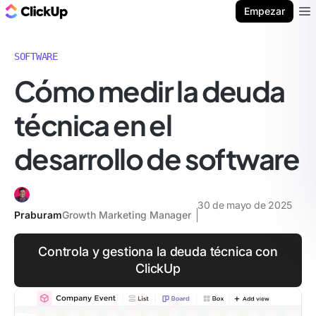
ClickUp Blog
Empezar
Ope
SOFTWARE
Cómo medir la deuda
técnica en el
desarrollo de software
30 de mayo de 2025
Praburam
Growth Marketing Manager
Controla y gestiona la deuda técnica con
ClickUp