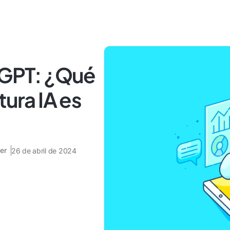
tGPT: ¿Qué
tura IA es
er
26 de abril de 2024