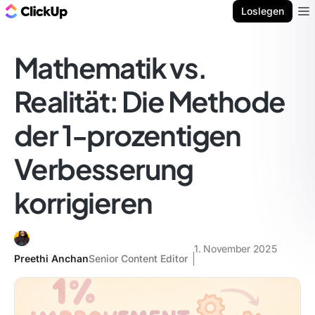
ClickUp Blog
Loslegen
Ope
Mathematik vs.
Realität: Die Methode
der 1-prozentigen
Verbesserung
korrigieren
1. November 2025
Preethi Anchan
Senior Content Editor