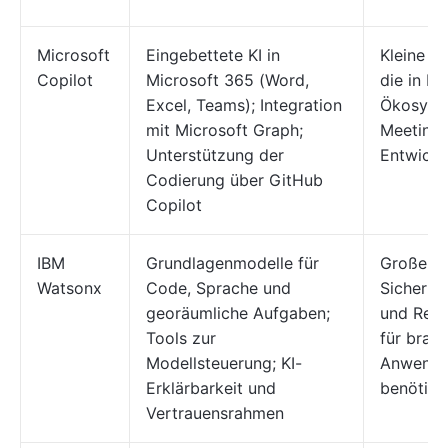
Microsoft
Eingebettete KI in
Kleine b
Copilot
Microsoft 365 (Word,
die in Mi
Excel, Teams); Integration
Ökosyste
mit Microsoft Graph;
Meetings
Unterstützung der
Entwickl
Codierung über GitHub
Copilot
IBM
Grundlagenmodelle für
Große Un
Watsonx
Code, Sprache und
Sicherhei
georäumliche Aufgaben;
und Regu
Tools zur
für bran
Modellsteuerung; KI-
Anwendu
Erklärbarkeit und
benötige
Vertrauensrahmen