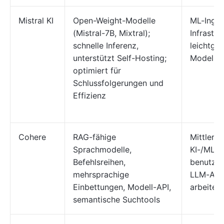
Mistral KI
Open-Weight-Modelle
ML-Ingen
(Mistral-7B, Mixtral);
Infrastru
schnelle Inferenz,
leichtge
unterstützt Self-Hosting;
Modelle 
optimiert für
Schlussfolgerungen und
Effizienz
Cohere
RAG-fähige
Mittlere 
Sprachmodelle,
KI-/ML-T
Befehlsreihen,
benutzer
mehrsprachige
LLM-An
Einbettungen, Modell-API,
arbeiten
semantische Suchtools