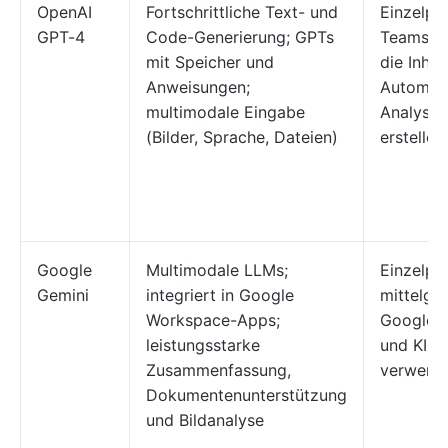
OpenAI
Fortschrittliche Text- und
Einzelpe
GPT-4
Code-Generierung; GPTs
Teams i
mit Speicher und
die Inhal
Anweisungen;
Automati
multimodale Eingabe
Analyse
(Bilder, Sprache, Dateien)
erstellen
Google
Multimodale LLMs;
Einzelpe
Gemini
integriert in Google
mittelgr
Workspace-Apps;
Google 
leistungsstarke
und KI-C
Zusammenfassung,
verwend
Dokumentenunterstützung
und Bildanalyse