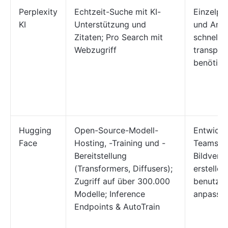
Perplexity
Echtzeit-Suche mit KI-
Einzelpe
KI
Unterstützung und
und Anal
Zitaten; Pro Search mit
schnell 
Webzugriff
transpar
benötige
Hugging
Open-Source-Modell-
Entwickl
Face
Hosting, -Training und -
Teams, d
Bereitstellung
Bildvera
(Transformers, Diffusers);
erstellen
Zugriff auf über 300.000
benutzer
Modelle; Inference
anpasse
Endpoints & AutoTrain