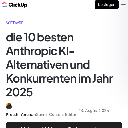
ClickUp Blog
Loslegen
Ope
SOFTWARE
die 10 besten
Anthropic KI-
Alternativen und
Konkurrenten im Jahr
2025
13. August 2025
Preethi Anchan
Senior Content Editor