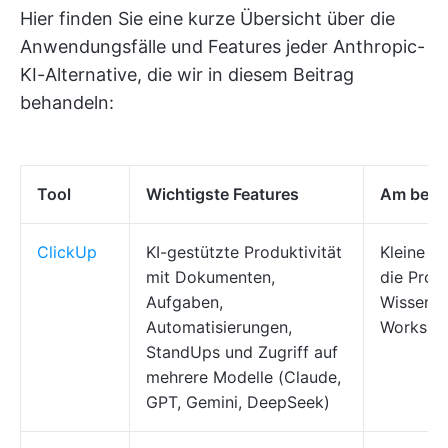
Hier finden Sie eine kurze Übersicht über die
Anwendungsfälle und Features jeder Anthropic-
KI-Alternative, die wir in diesem Beitrag
behandeln:
Tool
Wichtigste Features
Am beste
ClickUp
KI-gestützte Produktivität
Kleine b
mit Dokumenten,
die Proje
Aufgaben,
Wissen i
Automatisierungen,
Workspa
StandUps und Zugriff auf
mehrere Modelle (Claude,
GPT, Gemini, DeepSeek)