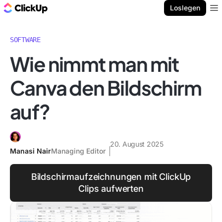
ClickUp Blog
Loslegen
Ope
SOFTWARE
Wie nimmt man mit
Canva den Bildschirm
auf?
20. August 2025
Manasi Nair
Managing Editor
Bildschirmaufzeichnungen mit ClickUp
Clips aufwerten