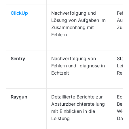
ClickUp
Nachverfolgung und
Fehle
Lösung von Aufgaben im
Autom
Zusammenhang mit
Zusam
Fehlern
Sentry
Nachverfolgung von
Stack
Fehlern und -diagnose in
Leis
Echtzeit
Relea
Raygun
Detaillierte Berichte zur
Echtz
Absturzberichterstellung
Benu
mit Einblicken in die
Wiede
Leistung
Dash