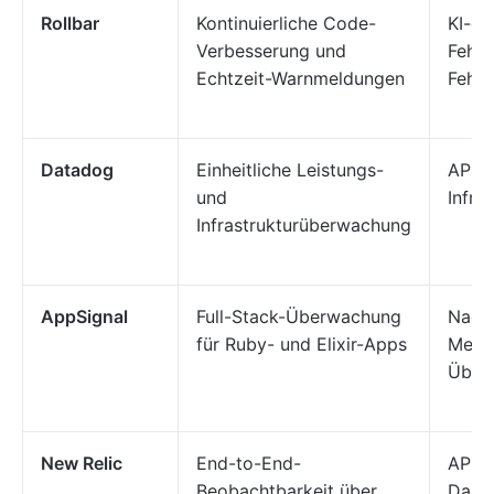
Rollbar
Kontinuierliche Code-
KI-ge
Verbesserung und
Fehle
Echtzeit-Warnmeldungen
Fehle
Datadog
Einheitliche Leistungs-
APM, 
und
Infra
Infrastrukturüberwachung
AppSignal
Full-Stack-Überwachung
Nachv
für Ruby- und Elixir-Apps
Metri
Über
New Relic
End-to-End-
APM, 
Beobachtbarkeit über
Dash