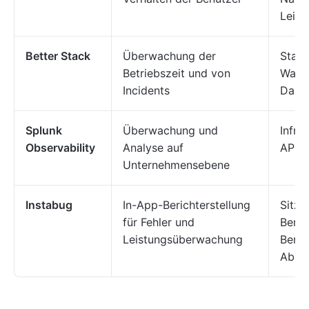
Leist
Better Stack
Überwachung der
Statu
Betriebszeit und von
Warn
Incidents
Dashb
Splunk
Überwachung und
Infra
Observability
Analyse auf
APM, 
Unternehmensebene
Instabug
In-App-Berichterstellung
Sitzu
für Fehler und
Benu
Leistungsüberwachung
Beric
Abst