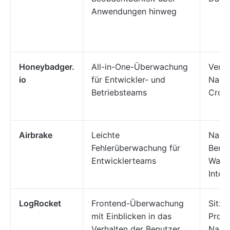
Anwendungen hinweg
Honeybadger.
All-in-One-Überwachung
Verfü
io
für Entwickler- und
Nachv
Betriebsteams
Cron
Airbrake
Leichte
Nach
Fehlerüberwachung für
Berei
Entwicklerteams
Warn
Integ
LogRocket
Frontend-Überwachung
Sitzu
mit Einblicken in das
Produ
Verhalten der Benutzer
Nach