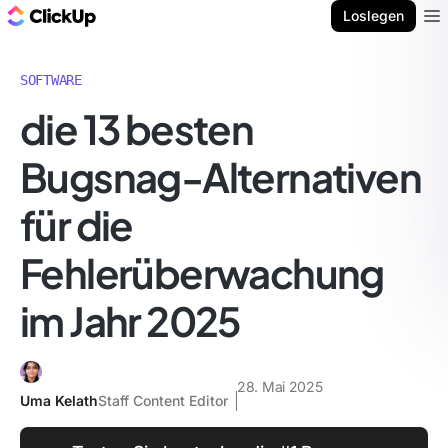
ClickUp Blog
Loslegen
Ope
SOFTWARE
die 13 besten
Bugsnag-Alternativen
für die
Fehlerüberwachung
im Jahr 2025
28. Mai 2025
Uma Kelath
Staff Content Editor