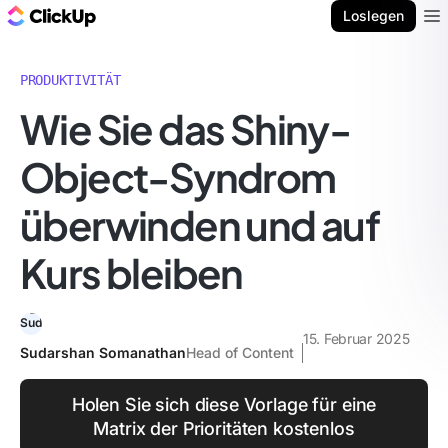
ClickUp Blog
Loslegen
Ope
PRODUKTIVITÄT
Wie Sie das Shiny-
Object-Syndrom
überwinden und auf
Kurs bleiben
15. Februar 2025
Sudarshan Somanathan
Head of Content
Holen Sie sich diese Vorlage für eine
Matrix der Prioritäten kostenlos